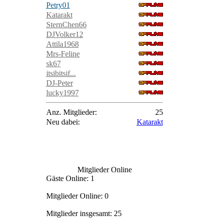
Petry01
Katarakt
SternChen66
DJVolker12
Attila1968
Mrs-Feline
sk67
itsibitsif...
DJ-Peter
lucky1997
Anz. Mitglieder:
25
Neu dabei:
Katarakt
Mitglieder Online
Gäste Online: 1
Mitglieder Online: 0
Mitglieder insgesamt: 25