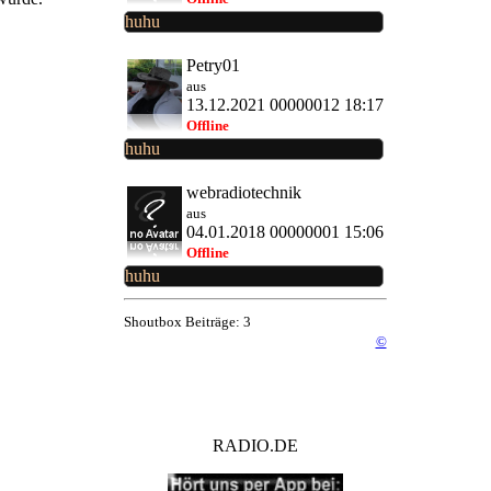
huhu
Petry01
aus
13.12.2021 00000012 18:17
Offline
huhu
webradiotechnik
aus
04.01.2018 00000001 15:06
Offline
huhu
Shoutbox Beiträge: 3
©
RADIO.DE