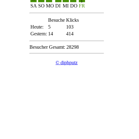
5
SA
SO
MO
DI
MI
DO
FR
Besuche
Klicks
Heute:
5
103
Gestern:
14
414
Besucher Gesamt: 28298
© diphputz