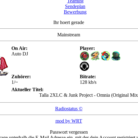
Teamlist
Sendeplan
Bewerbung
Ihr hoert gerade
Mainstream
On Air:
Player:
Auto DJ
Zuhörer:
Bitrate:
1/~
128 kb/s
Aktueller Titel:
Talla 2XLC & Junk Project - Omnia (Original Mix)
Radiostatus ©
mod by WRT
Passwort vergessen
trage unterhalb die E-Mail Adresse ein, mit der dein Account registriert