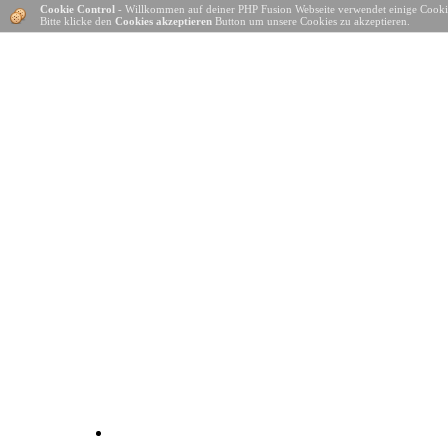
Cookie Control
- Willkommen auf deiner PHP Fusion Webseite verwendet einige Cooki
Bitte klicke den
Cookies akzeptieren
Button um unsere Cookies zu akzeptieren.