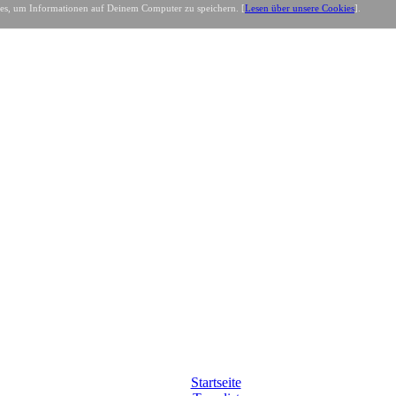
es, um Informationen auf Deinem Computer zu speichern. [
Lesen über unsere Cookies
].
Startseite